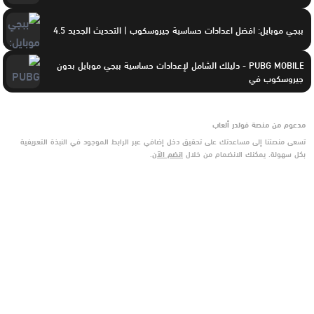
ببجي موبايل: افضل اعدادات حساسية جيروسكوب | التحديث الجديد 4.5
PUBG MOBILE - دليلك الشامل لإعدادات حساسية ببجي موبايل بدون
جيروسكوب في
مدعوم من منصة فولدر ألعاب
تسعى منصتنا إلى مساعدتك على تحقيق دخل إضافي عبر الرابط الموجود في النبذة التعريفية
بكل سهولة. يمكنك الانضمام من خلال
انضم الآن
.